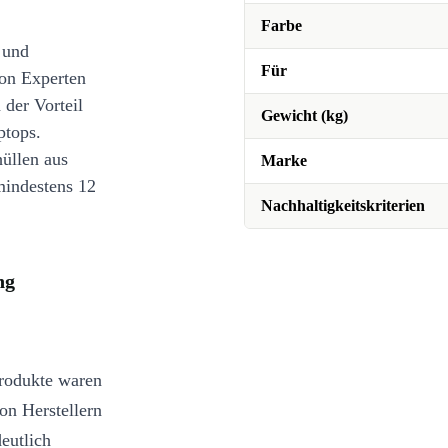
Farbe
 und
Für
on Experten
 der Vorteil
Gewicht (kg)
ptops.
üllen aus
Marke
mindestens 12
Nachhaltigkeitskriterien
ng
Produkte waren
on Herstellern
eutlich