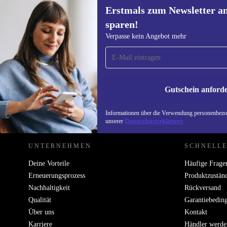
Erstmals zum Newsletter a
sparen!
Erstmals zum Newsletter
Verpasse kein Angebot mehr
anmelden, 15 € sparen!
Verpasse kein Angebot mehr.
Informatione
unserer
Date
Gutschein anford
REFURBED ÖSTERREICH - RETHINK NEW.
Informationen über die Verwendung personenbezog
unserer
Datenschutzerklärung
UNTERNEHMEN
SCHNELLE
Deine Vorteile
Häufige Frage
Erneuerungsprozess
Produktzustän
Nachhaltigkeit
Rückversand
Qualität
Garantiebedin
Über uns
Kontakt
Karriere
Händler werde