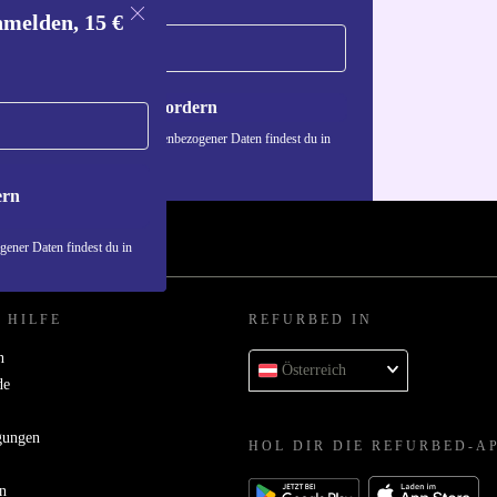
nmelden, 15 €
Gutschein anfordern
n über die Verwendung personenbezogener Daten findest du in
nschutzerklärung
.
ern
ener Daten findest du in
 HILFE
REFURBED IN
n
Österreich
de
gungen
HOL DIR DIE REFURBED-A
n