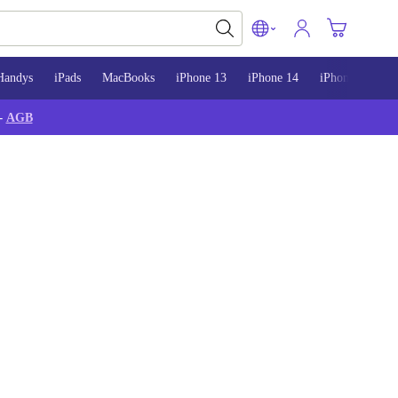
Handys
iPads
MacBooks
iPhone 13
iPhone 14
iPhone 15
-
AGB