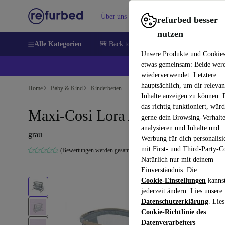
Über uns
Verkaufen
Hilfe
refurbed besser
nutzen
Alle Kategorien
🎒 Back to school
Handys
Laptops
Unsere Produkte und Cookie
etwas gemeinsam: Beide wer
💰 E
wiederverwendet. Letztere
hauptsächlich, um dir relevan
Home
Baby & Kind
Kinderbetten
Inhalte anzeigen zu können.
das richtig funktioniert, wür
Maxi-Cosi Lora Air Beistellbett
gerne dein Browsing-Verhalt
analysieren und Inhalte und
grau
Werbung für dich personalisi
mit First- und Third-Party-C
(Bewertungen werden gesammelt)
Natürlich nur mit deinem
Einverständnis. Die
Cookie-Einstellungen
kanns
jederzeit ändern. Lies unsere
Datenschutzerklärung
. Lies
Cookie-Richtlinie des
Datenverarbeiters