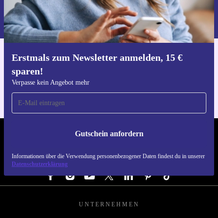
Informationen über die Verwendung personenbezogener Daten findest
du in unserer
Datenschutzerklärung
.
Erstmals zum Newsletter anmelden, 15 €
Hol dir die refurbed-App
sparen!
Für iOS und Android
Verpasse kein Angebot mehr
Gutschein anfordern
REFURBED ÖSTERREICH - RETHINK NEW.
Informationen über die Verwendung personenbezogener Daten findest du in unserer
FOLGE UNS
Datenschutzerklärung
UNTERNEHMEN