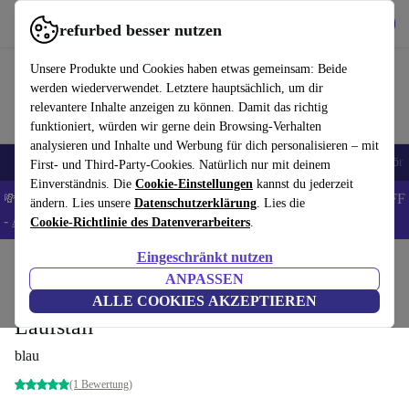
Hol dir die App
Download
refurbed besser nutzen
refurbed schnell und einfach nutzen
Unsere Produkte und Cookies haben etwas gemeinsam: Beide
werden wiederverwendet. Letztere hauptsächlich, um dir
relevantere Inhalte anzeigen zu können. Damit das richtig
funktioniert, würden wir gerne dein Browsing-Verhalten
analysieren und Inhalte und Werbung für dich personalisieren – mit
🎒 Back to school
Handys
Laptops
Tablets
Smartwatches
Zubehör
First- und Third-Party-Cookies. Natürlich nur mit deinem
Einverständnis. Die
Cookie-Einstellungen
kannst du jederzeit
💸Spare 8% EXTRA auf MacBooks und iPads – Code: BACK8OFF
ändern. Lies unsere
Datenschutzerklärung
. Lies die
-
AGB
Cookie-Richtlinie des Datenverarbeiters
.
Eingeschränkt nutzen
Home
Baby & Kind
Kinderbetten
Kinderreisebetten
ANPASSEN
Lionelo Sven Plus 4-in-1 Babybett und
ALLE COOKIES AKZEPTIEREN
Laufstall
blau
(1 Bewertung)