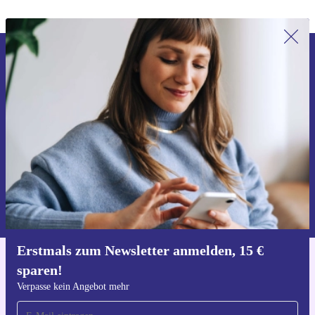
Erstmals zum Newsletter anmelden,
15 € sparen!
Verpasse kein Angebot mehr.
Gutschein anfordern
Informationen über die Verwendung personenbezogener Daten findest
du in unserer
Datenschutzerklärung
.
Erstmals zum Newsletter anmelden, 15 €
sparen!
Hol dir die refurbed-App
Für iOS und Android
Verpasse kein Angebot mehr