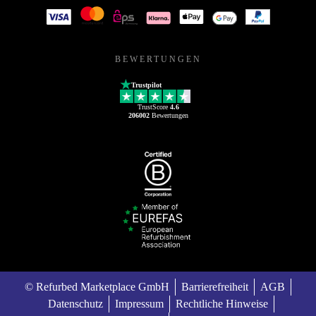
BEWERTUNGEN
Trustpilot
TrustScore
4.6
206002
Bewertungen
© Refurbed Marketplace GmbH
Barrierefreiheit
AGB
Datenschutz
Impressum
Rechtliche Hinweise