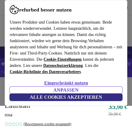
Hol dir die App
Download
refurbed besser nutzen
refurbed schnell und einfach nutzen
Unsere Produkte und Cookies haben etwas gemeinsam: Beide
werden wiederverwendet. Letztere hauptsächlich, um dir
relevantere Inhalte anzeigen zu können. Damit das richtig
funktioniert, würden wir gerne dein Browsing-Verhalten
analysieren und Inhalte und Werbung für dich personalisieren – mit
🎒 Back to school
Handys
Laptops
Tablets
Smartwatches
Zubehör
First- und Third-Party-Cookies. Natürlich nur mit deinem
Einverständnis. Die
Cookie-Einstellungen
kannst du jederzeit
💸Spare 8% EXTRA auf MacBooks und iPads – Code: BACK8OFF
ändern. Lies unsere
Datenschutzerklärung
. Lies die
-
AGB
Cookie-Richtlinie des Datenverarbeiters
.
Eingeschränkt nutzen
Home
Baby & Kind
Kinderbetten
Kinderreisebetten
ANPASSEN
Lionelo Stefi Babybett und
ALLE COOKIES AKZEPTIEREN
Laufstall
35
,90 €
59,99 €
rosa
(Bewertungen werden gesammelt)