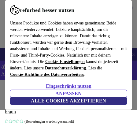
Hol dir die App
Download
refurbed besser nutzen
refurbed schnell und einfach nutzen
Unsere Produkte und Cookies haben etwas gemeinsam: Beide
werden wiederverwendet. Letztere hauptsächlich, um dir
relevantere Inhalte anzeigen zu können. Damit das richtig
funktioniert, würden wir gerne dein Browsing-Verhalten
analysieren und Inhalte und Werbung für dich personalisieren – mit
🎒 Back to school
Handys
Laptops
Tablets
Smartwatches
Zubehör
First- und Third-Party-Cookies. Natürlich nur mit deinem
Einverständnis. Die
Cookie-Einstellungen
kannst du jederzeit
💰 Extra -8% auf Samsung- und Google-Smartphones - Code:
ändern. Lies unsere
Datenschutzerklärung
. Lies die
ANDROID8 -
AGB
Cookie-Richtlinie des Datenverarbeiters
.
Eingeschränkt nutzen
Home
Baby & Kind
Kinderbetten
ANPASSEN
Jurababy Wiege Only Scandicraft Buche
ALLE COOKIES AKZEPTIEREN
braun
(Bewertungen werden gesammelt)