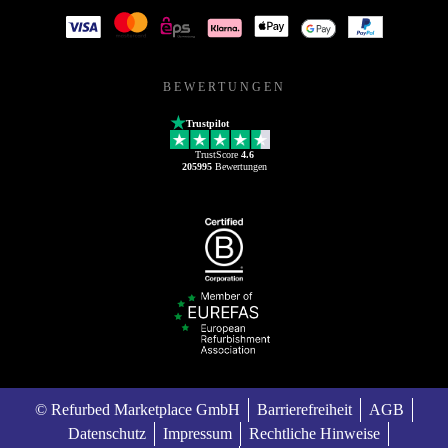
BEWERTUNGEN
Trustpilot
TrustScore
4.6
205995
Bewertungen
© Refurbed Marketplace GmbH
Barrierefreiheit
AGB
Datenschutz
Impressum
Rechtliche Hinweise