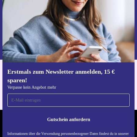
Gutschein anfordern
Informationen über die Verwendung personenbezogener Daten findest
du in unserer
Datenschutzerklärung
.
Erstmals zum Newsletter anmelden, 15 €
Hol dir die refurbed-App
sparen!
Für iOS und Android
Verpasse kein Angebot mehr
Gutschein anfordern
REFURBED ÖSTERREICH - RETHINK NEW.
Informationen über die Verwendung personenbezogener Daten findest du in unserer
FOLGE UNS