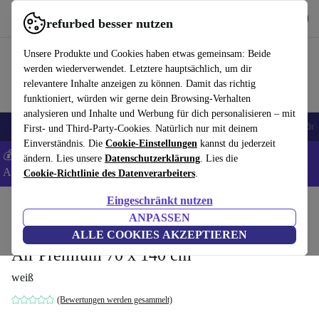
Hol dir die App
Download
refurbed besser nutzen
refurbed schnell und einfach nutzen
Unsere Produkte und Cookies haben etwas gemeinsam: Beide
werden wiederverwendet. Letztere hauptsächlich, um dir
relevantere Inhalte anzeigen zu können. Damit das richtig
funktioniert, würden wir gerne dein Browsing-Verhalten
analysieren und Inhalte und Werbung für dich personalisieren – mit
🎒 Back to school
Handys
Laptops
Tablets
Smartwatches
Zubehör
First- und Third-Party-Cookies. Natürlich nur mit deinem
Einverständnis. Die
Cookie-Einstellungen
kannst du jederzeit
💰 Extra -8% auf Samsung- und Google-Smartphones - Code:
ändern. Lies unsere
Datenschutzerklärung
. Lies die
ANDROID8 -
AGB
Cookie-Richtlinie des Datenverarbeiters
.
Eingeschränkt nutzen
Home
Baby & Kind
Kinderbetten
ANPASSEN
Julius Zöllner Kindermatratze Dr. Lübbe
ALLE COOKIES AKZEPTIEREN
Air Premium 70 x 140 cm
weiß
(Bewertungen werden gesammelt)