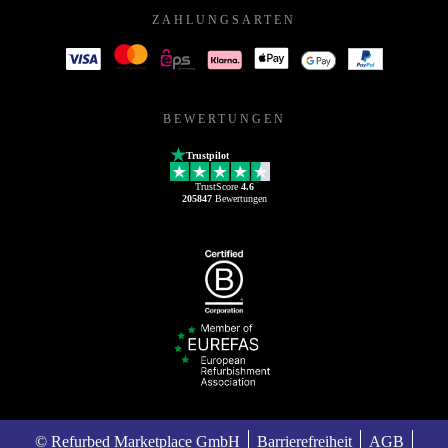
ZAHLUNGSARTEN
BEWERTUNGEN
Trustpilot
TrustScore
4.6
205847
Bewertungen
© Refurbed Marketplace GmbH
Barrierefreiheit
AGB