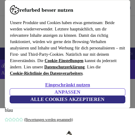
Hol dir die App
Download
refurbed besser nutzen
refurbed schnell und einfach nutzen
Unsere Produkte und Cookies haben etwas gemeinsam: Beide
werden wiederverwendet. Letztere hauptsächlich, um dir
relevantere Inhalte anzeigen zu können. Damit das richtig
funktioniert, würden wir gerne dein Browsing-Verhalten
analysieren und Inhalte und Werbung für dich personalisieren – mit
🎒 Back to school
Handys
Laptops
Tablets
Smartwatches
Zubehör
First- und Third-Party-Cookies. Natürlich nur mit deinem
Einverständnis. Die
Cookie-Einstellungen
kannst du jederzeit
💰 Extra -8% auf Samsung- und Google-Smartphones - Code:
ändern. Lies unsere
Datenschutzerklärung
. Lies die
ANDROID8 -
AGB
Cookie-Richtlinie des Datenverarbeiters
.
Eingeschränkt nutzen
Home
Baby & Kind
ANPASSEN
Ergobag Sporttasche Wunderbär
ALLE COOKIES AKZEPTIEREN
blau
(Bewertungen werden gesammelt)