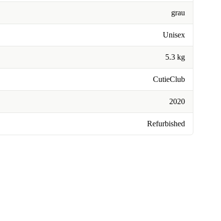
grau
Unisex
5.3 kg
CutieClub
2020
Refurbished