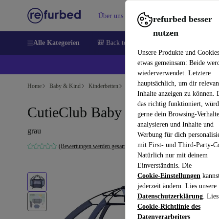
Über uns
Verkaufen
Hilfe
refurbed besser
nutzen
Alle Kategorien
🎒 Back to school
Handys
Laptops
Unsere Produkte und Cookie
etwas gemeinsam: Beide wer
💰 E
wiederverwendet. Letztere
hauptsächlich, um dir relevan
Home
Baby & Kind
Kinderbetten
Kinderreisebetten
Inhalte anzeigen zu können.
das richtig funktioniert, wür
CutieClub Baby Laufstall
gerne dein Browsing-Verhalt
analysieren und Inhalte und
grau
Werbung für dich personalisi
mit First- und Third-Party-C
(Bewertungen werden gesammelt)
Natürlich nur mit deinem
Einverständnis. Die
Cookie-Einstellungen
kanns
jederzeit ändern. Lies unsere
Datenschutzerklärung
. Lies
Cookie-Richtlinie des
Datenverarbeiters