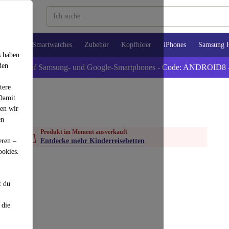
Tablets
Smartwatches
Zubehör
Kopfhörer
iPhones
Samsung 
s haben
den
xtra -8% auf Samsung- und Google-Smartphones - Code: ANDROID8 
tere
 Damit
den wir
en
Produkt im Moment ausverkauft
eren –
Entdecke mehr Kinderreisebetten
ookies.
t du
 die