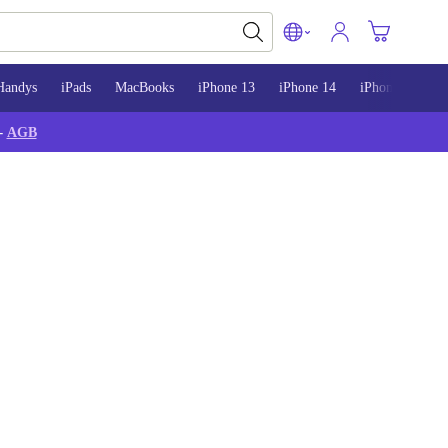
Handys
iPads
MacBooks
iPhone 13
iPhone 14
iPhone 15
-
AGB