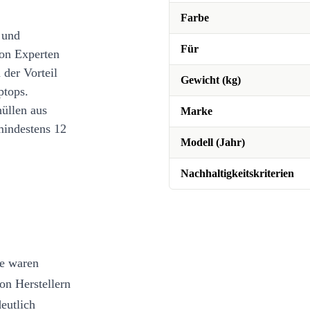
Farbe
 und
Für
on Experten
 der Vorteil
Gewicht (kg)
ptops.
üllen aus
Marke
mindestens 12
Modell (Jahr)
Nachhaltigkeitskriterien
te waren
on Herstellern
eutlich