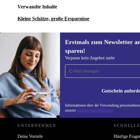
Verwandte Inhalte
Kleine Schätze, große Ersparnisse
Erstmals zum Newsletter a
sparen!
Erstmals zum Newsletter
Verpasse kein Angebot mehr
anmelden, 15 € sparen!
Verpasse kein Angebot mehr.
Informatione
unserer
Date
Gutschein anford
REFURBED ÖSTERREICH - RETHINK NEW.
Informationen über die Verwendung personenbezog
unserer
Datenschutzerklärung
UNTERNEHMEN
SCHNELLE
Deine Vorteile
Häufige Frage