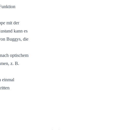
 Funktion
pe mit der
ustand kann es
von Buggys, die
 nach optischem
men, z. B.
h einmal
ritten