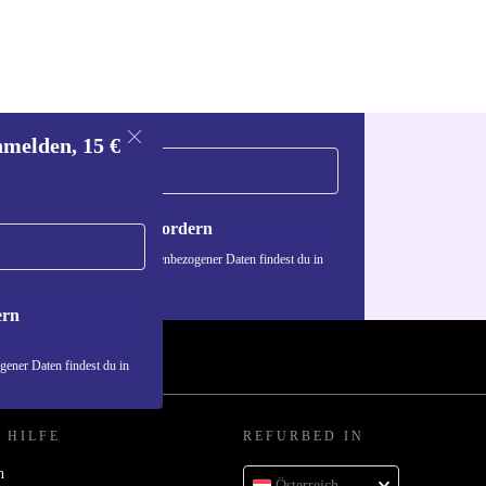
nmelden, 15 €
Gutschein anfordern
n über die Verwendung personenbezogener Daten findest du in
nschutzerklärung
.
ern
ener Daten findest du in
 HILFE
REFURBED IN
n
Österreich