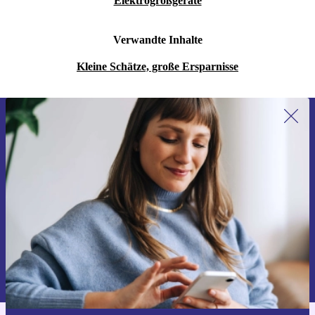
Elektrogroßgeräte
Verwandte Inhalte
Kleine Schätze, große Ersparnisse
Erstmals zum Newsletter anmelden,
15 € sparen!
Verpasse kein Angebot mehr.
Gutschein anfordern
Informationen über die Verwendung personenbezogener Daten findest
du in unserer
Datenschutzerklärung
.