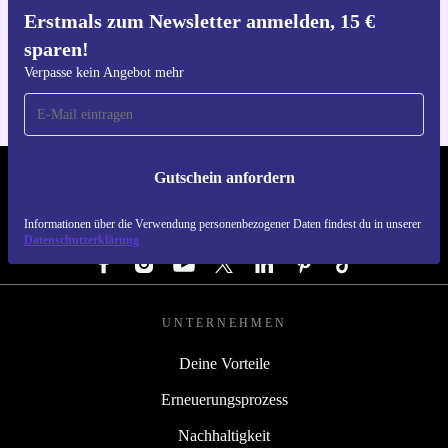
Erstmals zum Newsletter anmelden, 15 €
Hol dir die refurbed-App
sparen!
Für iOS und Android
Verpasse kein Angebot mehr
Gutschein anfordern
REFURBED ÖSTERREICH - RETHINK NEW.
Informationen über die Verwendung personenbezogener Daten findest du in unserer
FOLGE UNS
Datenschutzerklärung
UNTERNEHMEN
Deine Vorteile
Erneuerungsprozess
Nachhaltigkeit