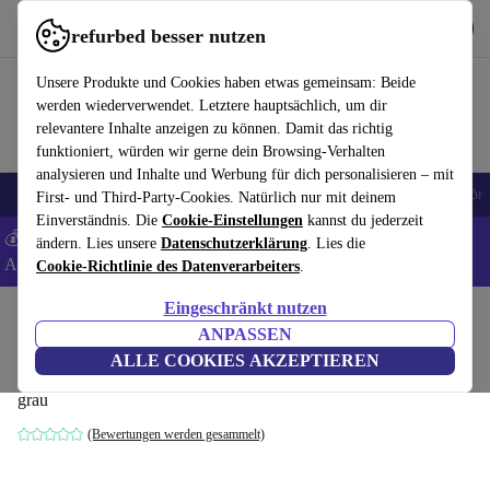
Hol dir die App
Download
refurbed besser nutzen
refurbed schnell und einfach nutzen
Unsere Produkte und Cookies haben etwas gemeinsam: Beide
werden wiederverwendet. Letztere hauptsächlich, um dir
relevantere Inhalte anzeigen zu können. Damit das richtig
funktioniert, würden wir gerne dein Browsing-Verhalten
analysieren und Inhalte und Werbung für dich personalisieren – mit
🎒 Back to school
Handys
Laptops
Tablets
Smartwatches
Zubehör
First- und Third-Party-Cookies. Natürlich nur mit deinem
Einverständnis. Die
Cookie-Einstellungen
kannst du jederzeit
💰 Extra -8% auf Samsung- und Google-Smartphones - Code:
ändern. Lies unsere
Datenschutzerklärung
. Lies die
ANDROID8 -
AGB
Cookie-Richtlinie des Datenverarbeiters
.
Eingeschränkt nutzen
Home
Baby & Kind
Kinderbetten
Kinderreisebetten
ANPASSEN
Bebeconfort Soft Dreams Kinderreisebett
ALLE COOKIES AKZEPTIEREN
grau
(Bewertungen werden gesammelt)