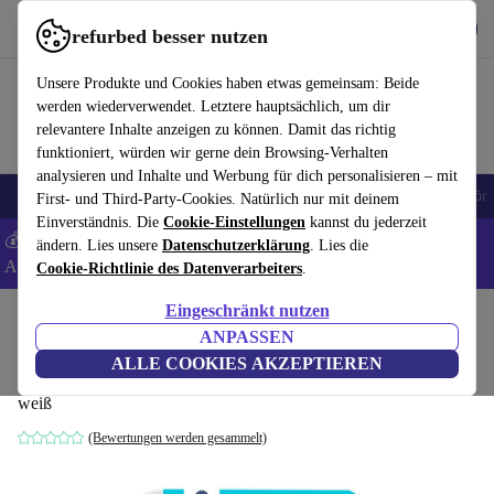
Hol dir die App
Download
refurbed besser nutzen
refurbed schnell und einfach nutzen
Unsere Produkte und Cookies haben etwas gemeinsam: Beide
werden wiederverwendet. Letztere hauptsächlich, um dir
relevantere Inhalte anzeigen zu können. Damit das richtig
funktioniert, würden wir gerne dein Browsing-Verhalten
analysieren und Inhalte und Werbung für dich personalisieren – mit
🎒 Back to school
Handys
Laptops
Tablets
Smartwatches
Zubehör
First- und Third-Party-Cookies. Natürlich nur mit deinem
Einverständnis. Die
Cookie-Einstellungen
kannst du jederzeit
💰 Extra -8% auf Samsung- und Google-Smartphones - Code:
ändern. Lies unsere
Datenschutzerklärung
. Lies die
ANDROID8 -
AGB
Cookie-Richtlinie des Datenverarbeiters
.
Eingeschränkt nutzen
Home
Baby & Kind
Kinderbetten
ANPASSEN
Babysom Babymatratze | 60 ร 120 cm
ALLE COOKIES AKZEPTIEREN
weiß
(Bewertungen werden gesammelt)