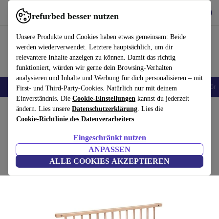
Hol dir die App
Download
refurbed besser nutzen
refurbed schnell und einfach nutzen
Unsere Produkte und Cookies haben etwas gemeinsam: Beide
werden wiederverwendet. Letztere hauptsächlich, um dir
relevantere Inhalte anzeigen zu können. Damit das richtig
funktioniert, würden wir gerne dein Browsing-Verhalten
analysieren und Inhalte und Werbung für dich personalisieren – mit
🎒 Back to school
Handys
Laptops
Tablets
Smartwatches
Zubehör
First- und Third-Party-Cookies. Natürlich nur mit deinem
Einverständnis. Die
Cookie-Einstellungen
kannst du jederzeit
Home
ändern. Lies unsere
Baby & Kind
Kinderbetten
Datenschutzerklärung
Bettgitter
. Lies die
Cookie-Richtlinie des Datenverarbeiters
.
Babybay Verschlussgitter Boxspring XXL
Eingeschränkt nutzen
braun
ANPASSEN
ALLE COOKIES AKZEPTIEREN
(Bewertungen werden gesammelt)