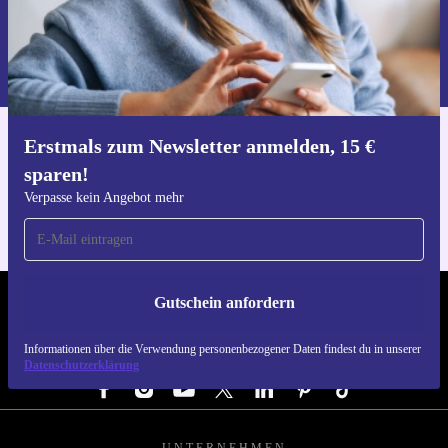
Gutschein anfordern
Informationen über die Verwendung personenbezogener Daten findest
du in unserer
Datenschutzerklärung
.
Erstmals zum Newsletter anmelden, 15 €
Hol dir die refurbed-App
sparen!
Für iOS und Android
Verpasse kein Angebot mehr
Gutschein anfordern
REFURBED ÖSTERREICH - RETHINK NEW.
Informationen über die Verwendung personenbezogener Daten findest du in unserer
FOLGE UNS
Datenschutzerklärung