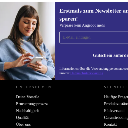
Erstmals zum Newsletter a
sparen!
Erstmals zum Newsletter
Verpasse kein Angebot mehr
anmelden, 15 € sparen!
Verpasse kein Angebot mehr.
Informatione
unserer
Date
Gutschein anford
REFURBED ÖSTERREICH - RETHINK NEW.
Informationen über die Verwendung personenbezog
unserer
Datenschutzerklärung
UNTERNEHMEN
SCHNELLE
Deine Vorteile
Häufige Frage
Erneuerungsprozess
Produktzustän
Nachhaltigkeit
Rückversand
Qualität
Garantiebedin
Über uns
Kontakt