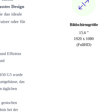
sstes Design
ie das ideale
utzer oder für
Bildschirmgröße
15.6 "
1920 x 1080
(FullHD)
und Effizienz
und
 650 G5 wurde
niumgehäuse, das
m täglichen
e gestochen
bnis bei der