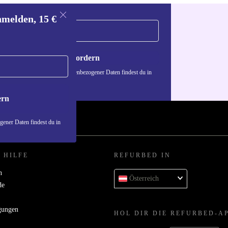
nmelden, 15 €
Gutschein anfordern
n über die Verwendung personenbezogener Daten findest du in
nschutzerklärung
.
ern
ener Daten findest du in
 HILFE
REFURBED IN
n
Österreich
de
gungen
HOL DIR DIE REFURBED-A