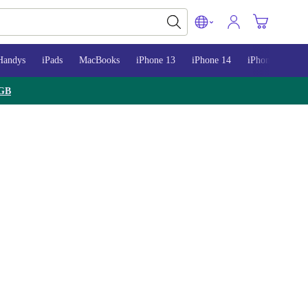
Handys
iPads
MacBooks
iPhone 13
iPhone 14
iPhone 15
GB