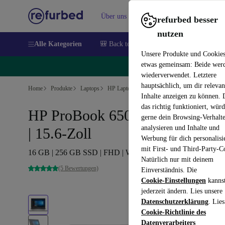
Über uns
Verkaufen
Hilfe
refurbed besser
nutzen
Alle Kategorien
🎒 Back to school
Handys
Laptops
Unsere Produkte und Cookie
etwas gemeinsam: Beide wer
🔥
wiederverwendet. Letztere
hauptsächlich, um dir relevan
Home
Produkte
Laptops
HP Laptops
Inhalte anzeigen zu können.
das richtig funktioniert, wür
HP ProBook 650 G5 | i7-8665U
gerne dein Browsing-Verhalt
analysieren und Inhalte und
| 15.6-Zoll
Werbung für dich personalisi
mit First- und Third-Party-C
16 GB | 256 GB SSD | FHD | Webcam | Win 11 Pro | BE
Natürlich nur mit deinem
(5 Bewertungen)
Einverständnis. Die
Cookie-Einstellungen
kanns
jederzeit ändern. Lies unsere
Datenschutzerklärung
. Lies
Cookie-Richtlinie des
Datenverarbeiters