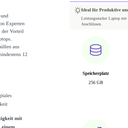
Ideal für Produktive u
 und
Leistungsstarker Laptop mit 
on Experten
Anschlüssen.
 der Vorteil
ptops.
üllen aus
mindestens 12
Speicherplatz
256 GB
itales
keit
igkeit mit
, einem