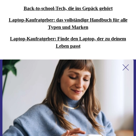
Back-to-school-Tech, die ins Gepäck gehört
Laptop-Kaufratgeber: das vollständige Handbuch für alle
Typen und Marken
Laptop-Kaufratgeber: Finde den Laptop, der zu deinem
Leben passt
Erstmals zum Newsletter anmelden,
15 € sparen!
Verpasse kein Angebot mehr.
Gutschein anfordern
Informationen über die Verwendung personenbezogener Daten findest
du in unserer
Datenschutzerklärung
.