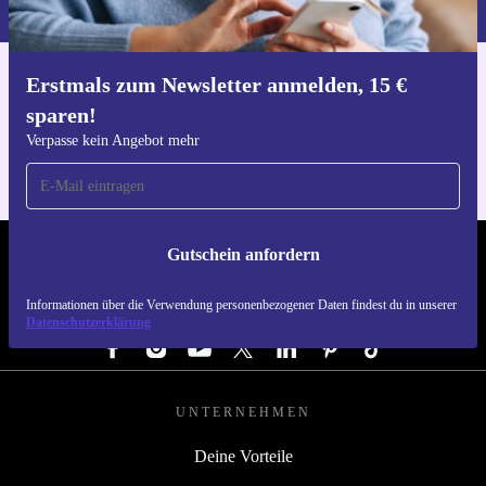
Erstmals zum Newsletter anmelden, 15 €
Hol dir die refurbed-App
sparen!
Für iOS und Android
Verpasse kein Angebot mehr
Gutschein anfordern
REFURBED ÖSTERREICH - RETHINK NEW.
Informationen über die Verwendung personenbezogener Daten findest du in unserer
FOLGE UNS
Datenschutzerklärung
UNTERNEHMEN
Deine Vorteile