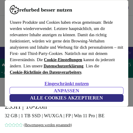
Hol dir die App
Download
refurbed besser nutzen
refurbed schnell und einfach nutzen
Unsere Produkte und Cookies haben etwas gemeinsam: Beide
werden wiederverwendet. Letztere hauptsächlich, um dir
relevantere Inhalte anzeigen zu können. Damit das richtig
funktioniert, würden wir gerne dein Browsing-Verhalten
analysieren und Inhalte und Werbung für dich personalisieren – mit
🎒 Back to school
Handys
Laptops
Tablets
Smartwatches
Zubehör
First- und Third-Party-Cookies. Natürlich nur mit deinem
Einverständnis. Die
Cookie-Einstellungen
kannst du jederzeit
🔥 Spare 5% EXTRA auf MacBooks und iPads – Code: MACPAD5
ändern. Lies unsere
Datenschutzerklärung
. Lies die
-
AGB
Cookie-Richtlinie des Datenverarbeiters
.
Eingeschränkt nutzen
Home
Produkte
Laptops
HP Laptops
ANPASSEN
HP EliteBook 8 G1i 16 | Core Ultra 7
ALLE COOKIES AKZEPTIEREN
255H | 16-Zoll
32 GB | 1 TB SSD | WUXGA | FP | Win 11 Pro | BE
(Bewertungen werden gesammelt)