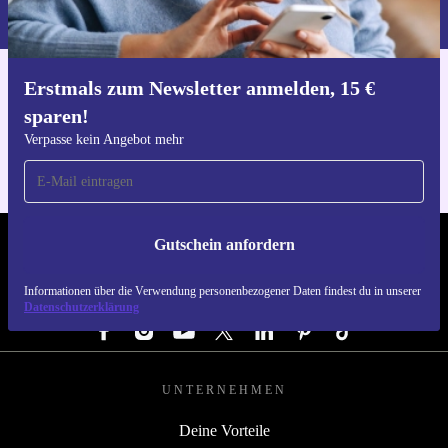
du in unserer
Datenschutzerklärung
.
Erstmals zum Newsletter anmelden, 15 €
Hol dir die refurbed-App
sparen!
Für iOS und Android
Verpasse kein Angebot mehr
Gutschein anfordern
REFURBED ÖSTERREICH - RETHINK NEW.
Informationen über die Verwendung personenbezogener Daten findest du in unserer
FOLGE UNS
Datenschutzerklärung
UNTERNEHMEN
Deine Vorteile