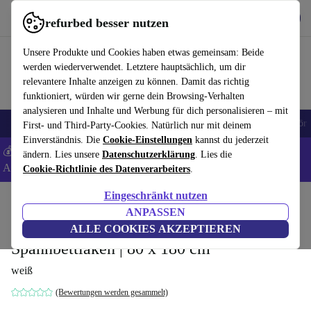
Hol dir die App
Download
refurbed besser nutzen
refurbed schnell und einfach nutzen
Unsere Produkte und Cookies haben etwas gemeinsam: Beide
werden wiederverwendet. Letztere hauptsächlich, um dir
relevantere Inhalte anzeigen zu können. Damit das richtig
funktioniert, würden wir gerne dein Browsing-Verhalten
analysieren und Inhalte und Werbung für dich personalisieren – mit
🎒 Back to school
Handys
Laptops
Tablets
Smartwatches
Zubehör
First- und Third-Party-Cookies. Natürlich nur mit deinem
Einverständnis. Die
Cookie-Einstellungen
kannst du jederzeit
💰 Extra -8% auf Samsung- und Google-Smartphones - Code:
ändern. Lies unsere
Datenschutzerklärung
. Lies die
ANDROID8 -
AGB
Cookie-Richtlinie des Datenverarbeiters
.
Eingeschränkt nutzen
Home
Baby & Kind
Kinderbetten
ANPASSEN
Kids Collective Babymatratze ohne
ALLE COOKIES AKZEPTIEREN
Spannbettlaken | 80 x 180 cm
weiß
(Bewertungen werden gesammelt)