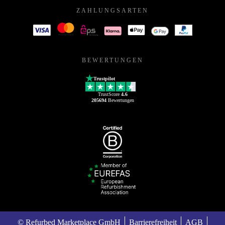
ZAHLUNGSARTEN
BEWERTUNGEN
Trustpilot
TrustScore
4.6
205694
Bewertungen
© Refurbed Marketplace GmbH
Barrierefreiheit
AGB