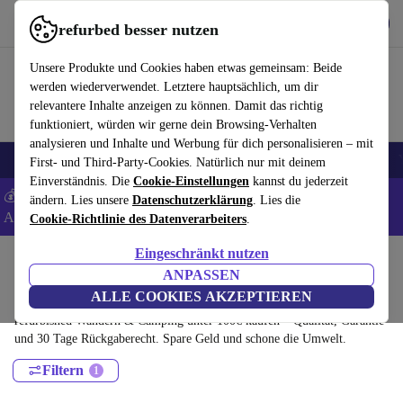
Hol dir die App
Download
refurbed besser nutzen
refurbed schnell und einfach nutzen
Unsere Produkte und Cookies haben etwas gemeinsam: Beide
werden wiederverwendet. Letztere hauptsächlich, um dir
relevantere Inhalte anzeigen zu können. Damit das richtig
funktioniert, würden wir gerne dein Browsing-Verhalten
analysieren und Inhalte und Werbung für dich personalisieren – mit
🎒 Back to school
Elektronik
Haushalt
Küche
Sport
E-Bikes
First- und Third-Party-Cookies. Natürlich nur mit deinem
Einverständnis. Die
Cookie-Einstellungen
kannst du jederzeit
💰 Extra -8% auf Samsung- und Google-Smartphones - Code:
ändern. Lies unsere
Datenschutzerklärung
. Lies die
ANDROID8 -
AGB
Cookie-Richtlinie des Datenverarbeiters
.
Eingeschränkt nutzen
Home
Sport
Outdoor
ANPASSEN
Wandern & Camping:
ALLE COOKIES AKZEPTIEREN
refurbished Wandern & Camping unter 100€ kaufen – Qualität, Garantie
und 30 Tage Rückgaberecht. Spare Geld und schone die Umwelt.
Filtern