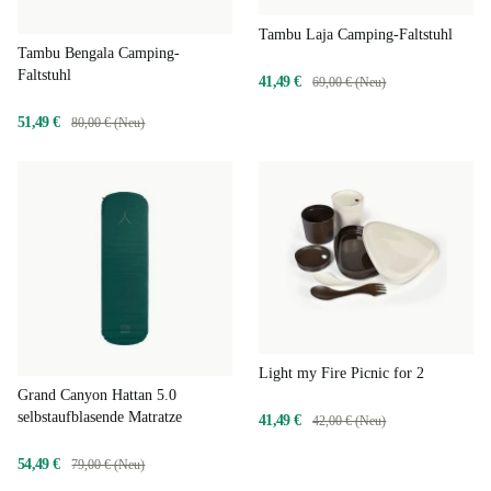
Tambu Laja Camping-Faltstuhl
Tambu Bengala Camping-
Faltstuhl
41,49 €
69,00 € (Neu)
51,49 €
80,00 € (Neu)
Light my Fire Picnic for 2
Grand Canyon Hattan 5.0
selbstaufblasende Matratze
41,49 €
42,00 € (Neu)
54,49 €
79,00 € (Neu)