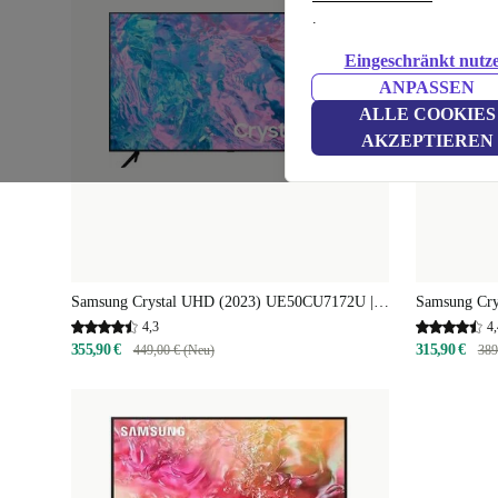
.
Eingeschränkt nutz
ANPASSEN
ALLE COOKIES
AKZEPTIEREN
Samsung Crystal UHD (2023) UE50CU7172U |
Samsung Cr
50"
43"
4,3
4,
355,90 €
315,90 €
449,00 € (Neu)
389