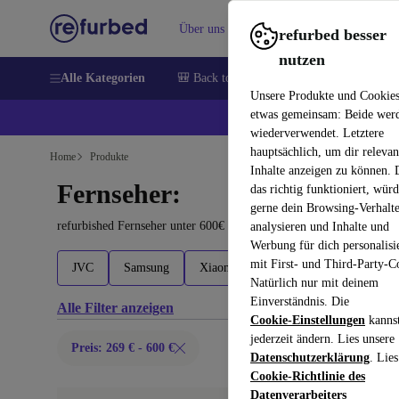
Über uns
Verkaufen
Hilfe
refurbed besser
nutzen
Alle Kategorien
🎒 Back to school
Handys
Laptops
Unsere Produkte und Cookie
etwas gemeinsam: Beide wer
💰 E
wiederverwendet. Letztere
hauptsächlich, um dir relevan
Home
Produkte
Inhalte anzeigen zu können.
Fernseher:
das richtig funktioniert, wür
gerne dein Browsing-Verhalt
refurbished Fernseher unter 600€ kaufen – Qualität, Garantie und
analysieren und Inhalte und
Werbung für dich personalisi
mit First- und Third-Party-C
JVC
Samsung
Xiaomi
Natürlich nur mit deinem
Einverständnis. Die
Alle Filter anzeigen
Cookie-Einstellungen
kanns
jederzeit ändern. Lies unsere
Preis: 269 € - 600 €
Datenschutzerklärung
. Lies
Cookie-Richtlinie des
Datenverarbeiters