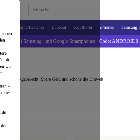
Tablets
Smartwatches
Zubehör
Kopfhörer
iPhones
Samsung 
s haben
den
xtra -8% auf Samsung- und Google-Smartphones - Code: ANDROID8 
tere
 Damit
den wir
en
 30 Tage Rückgaberecht. Spare Geld und schone die Umwelt.
eren –
ookies.
t du
 die