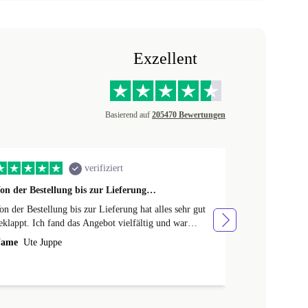
Exzellent
Basierend auf
205470 Bewertungen
verifiziert
on der Bestellung bis zur Lieferung…
Ich bin mega 
on der Bestellung bis zur Lieferung hat alles sehr gut
Sehr schnelle 
eklappt. Ich fand das Angebot vielfältig und war
einwandfreier 
berrascht, dass man sogar beim gewählten Modell
ame
Ute Juppe
Name
KG
och variieren kann (Farbe/neuer Akku etc.).