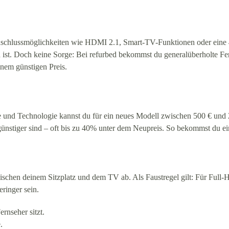
en Anschlussmöglichkeiten wie HDMI 2.1, Smart-TV-Funktionen oder eine
d ist. Doch keine Sorge: Bei refurbed bekommst du generalüberholte F
einem günstigen Preis.
arke und Technologie kannst du für ein neues Modell zwischen 500 € u
h günstiger sind – oft bis zu 40% unter dem Neupreis. So bekommst du e
chen deinem Sitzplatz und dem TV ab. Als Faustregel gilt: Für Full-HD
ringer sein.
rnseher sitzt.
.