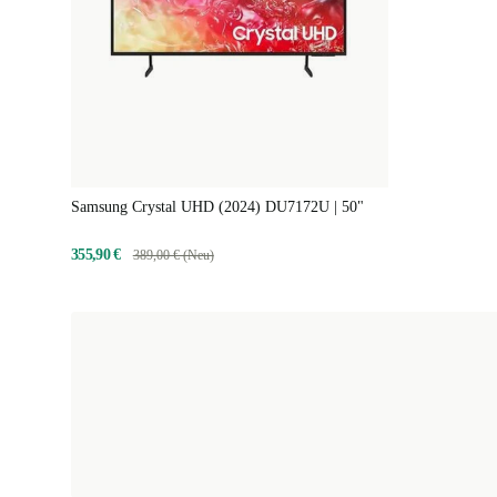
Samsung Crystal UHD (2024) DU7172U | 50"
355,90 €
389,00 € (Neu)