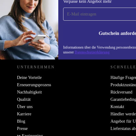
Verpasse kein Angebot mehr
anmelden, 15 € sparen!
Verpasse kein Angebot mehr.
Informatione
unserer
Date
Gutschein anford
REFURBED ÖSTERREICH - RETHINK NEW.
Informationen über die Verwendung personenbezog
unserer
Datenschutzerklärung
UNTERNEHMEN
SCHNELLE
Deine Vorteile
Häufige Frage
Erneuerungsprozess
Produktzustän
Nachhaltigkeit
Rückversand
Qualität
Garantiebedin
Über uns
Kontakt
Karriere
Händler werde
Blog
Angebot für 
Presse
Lieferstatus a
↪ Engineering