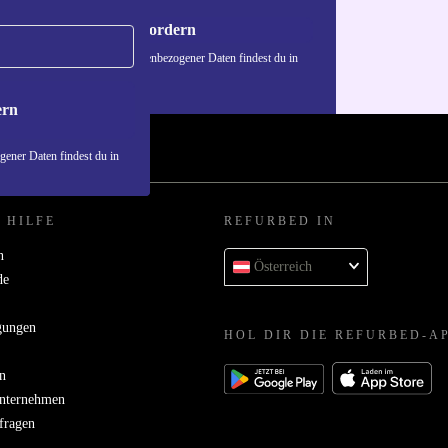
Gutschein anfordern
n über die Verwendung personenbezogener Daten findest du in
nschutzerklärung
.
ern
ener Daten findest du in
 HILFE
REFURBED IN
n
Österreich
de
gungen
HOL DIR DIE REFURBED-A
n
Unternehmen
bfragen