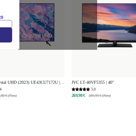
en
ystal UHD (2023) UE43CU7172U |
JVC LT-40VF5355 | 40"
4
5,0
269,98 €
,00 € (Neu)
269,99 € (Neu)