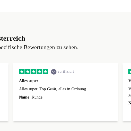
terreich
pezifische Bewertungen zu sehen.
verifiziert
Alles super
V
Alles super. Top Gerät, alles in Ordnung
V
g
Name
Kunde
ü
N
n