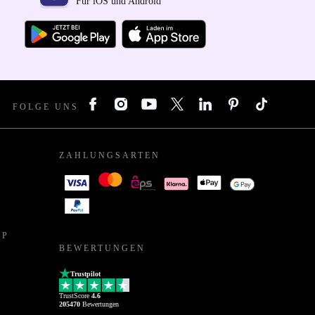
Für iOS und Android
FOLGE UNS
ZAHLUNGSARTEN
PP
BEWERTUNGEN
Trustpilot
TrustScore
4.6
205470
Bewertungen