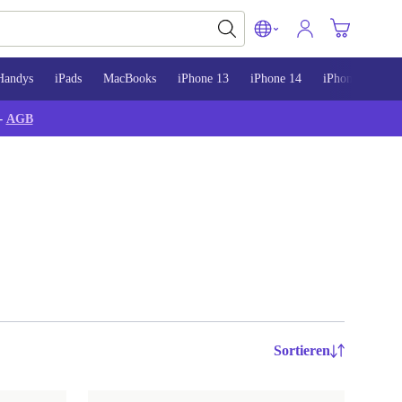
Handys
iPads
MacBooks
iPhone 13
iPhone 14
iPhone 15
-
AGB
Sortieren