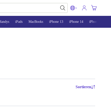
Handys
iPads
MacBooks
iPhone 13
iPhone 14
iPhone 15
Sortieren