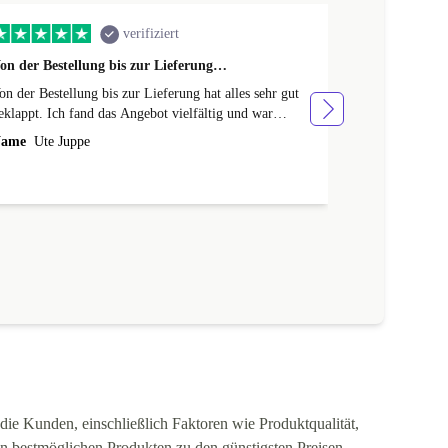
verifiziert
on der Bestellung bis zur Lieferung…
Ich bin mega 
on der Bestellung bis zur Lieferung hat alles sehr gut
Sehr schnelle 
eklappt. Ich fand das Angebot vielfältig und war
einwandfreier 
berrascht, dass man sogar beim gewählten Modell
ame
Ute Juppe
Name
KG
och variieren kann (Farbe/neuer Akku etc.).
die Kunden, einschließlich Faktoren wie Produktqualität,
en bestmöglichen Produkten zu den günstigsten Preisen