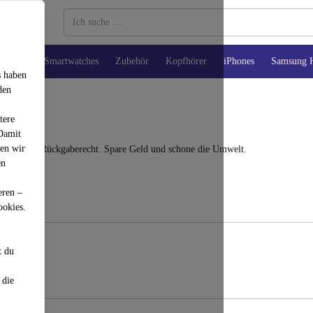
Tablets
Smartwatches
Zubehör
Kopfhörer
iPhones
Samsung 
s haben
den
tere
 Damit
den wir
und 30 Tage Rückgaberecht. Spare Geld und schone die Umwelt.
en
eren –
ookies.
t du
 die