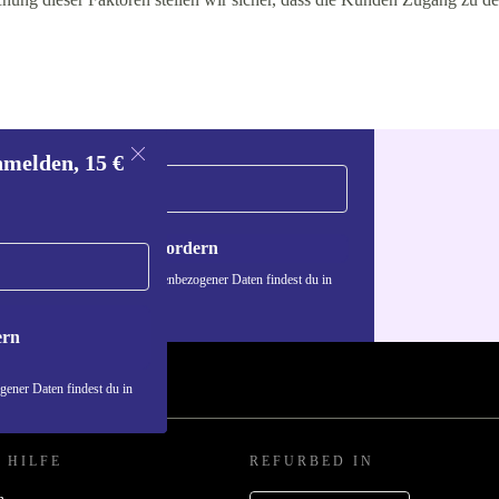
nmelden, 15 €
Gutschein anfordern
n über die Verwendung personenbezogener Daten findest du in
nschutzerklärung
.
ern
ener Daten findest du in
 HILFE
REFURBED IN