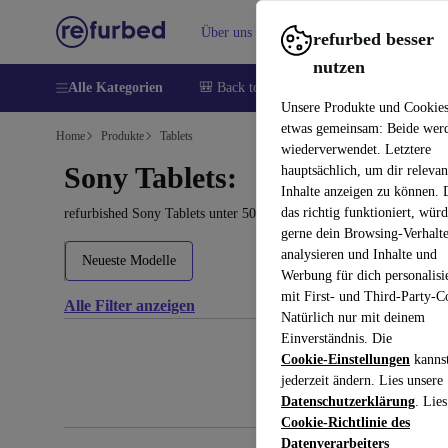
Über uns
Verkaufen
Hilfe
refurbed besser
nutzen
Alle Kategorien
🎒 Back to school
Handys
Laptops
Unsere Produkte und Cookie
etwas gemeinsam: Beide wer
Home
Produkte
Tablets
wiederverwendet. Letztere
Sony Tablets:
hauptsächlich, um dir relevan
Inhalte anzeigen zu können.
das richtig funktioniert, wür
refurbished Sony Tablets unter 500€ kaufen – Qualität, Garantie 
gerne dein Browsing-Verhalt
analysieren und Inhalte und
Neueste Modelle
Werbung für dich personalisi
mit First- und Third-Party-C
Alle Filter anzeigen
Natürlich nur mit deinem
Einverständnis. Die
Cookie-Einstellungen
kanns
jederzeit ändern. Lies unsere
Datenschutzerklärung
. Lies
Cookie-Richtlinie des
Datenverarbeiters