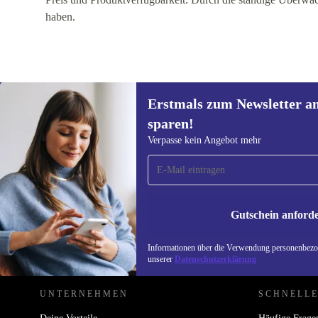
haben.
Erstmals zum Newsletter a
sparen!
Erstmals zum Newsletter
Verpasse kein Angebot mehr
anmelden, 15 € sparen!
Verpasse kein Angebot mehr.
Informatione
unserer
Date
Gutschein anford
REFURBED ÖSTERREICH - RETHINK NEW.
Informationen über die Verwendung personenbezog
unserer
Datenschutzerklärung
UNTERNEHMEN
SCHNELLE