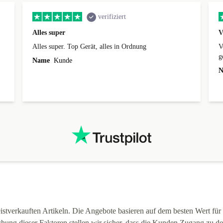
verifiziert
Alles super
V
Alles super. Top Gerät, alles in Ordnung
V
g
Name
Kunde
ü
N
n
stverkauften Artikeln. Die Angebote basieren auf dem besten Wert für 
hung dieser Faktoren stellen wir sicher, dass die Kunden Zugang zu d