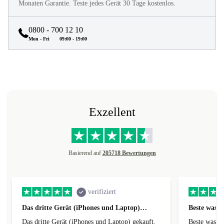
Monaten Garantie. Teste jedes Gerät 30 Tage kostenlos.
0800 - 700 12 10
Mon - Fri
09:00 - 19:00
Exzellent
Basierend auf
205718 Bewertungen
verifiziert
Das dritte Gerät (iPhones und Laptop)…
Beste was g
Das dritte Gerät (iPhones und Laptop) gekauft.
Beste was gibst super billige Preise und