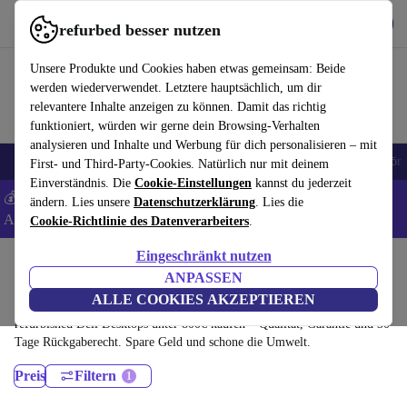
Hol dir die App
Download
refurbed besser nutzen
refurbed schnell und einfach nutzen
Unsere Produkte und Cookies haben etwas gemeinsam: Beide
werden wiederverwendet. Letztere hauptsächlich, um dir
relevantere Inhalte anzeigen zu können. Damit das richtig
funktioniert, würden wir gerne dein Browsing-Verhalten
analysieren und Inhalte und Werbung für dich personalisieren – mit
🎒 Back to school
Handys
Laptops
Tablets
Smartwatches
Zubehör
First- und Third-Party-Cookies. Natürlich nur mit deinem
Einverständnis. Die
Cookie-Einstellungen
kannst du jederzeit
💰 Extra -8% auf Samsung- und Google-Smartphones - Code:
ändern. Lies unsere
Datenschutzerklärung
. Lies die
ANDROID8 -
AGB
Cookie-Richtlinie des Datenverarbeiters
.
Eingeschränkt nutzen
Home
Produkte
Desktop PCs
ANPASSEN
Dell Desktops:
ALLE COOKIES AKZEPTIEREN
refurbished Dell Desktops unter 800€ kaufen – Qualität, Garantie und 30
Tage Rückgaberecht. Spare Geld und schone die Umwelt.
Preis
Filtern