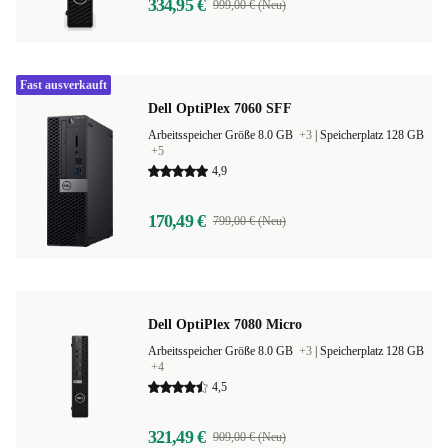
334,95 €
999,00 € (Neu)
Fast ausverkauft
Dell OptiPlex 7060 SFF
Arbeitsspeicher Größe 8.0 GB
+3
|
Speicherplatz 128 GB
+5
4,9
170,49 €
799,00 € (Neu)
Dell OptiPlex 7080 Micro
Arbeitsspeicher Größe 8.0 GB
+3
|
Speicherplatz 128 GB
+4
4,5
321,49 €
909,00 € (Neu)